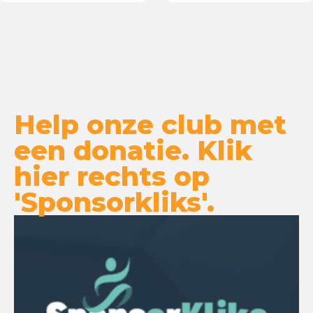
beweegdiploma
Help onze club met
een donatie. Klik
hier rechts op
'Sponsorkliks'.