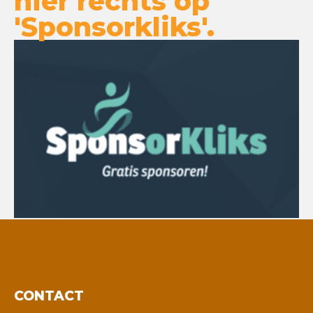
hier rechts op
'Sponsorkliks'.
CONTACT