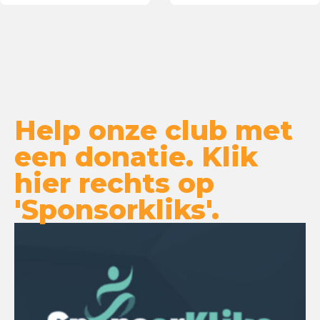
Help onze club met
een donatie. Klik
hier rechts op
'Sponsorkliks'.