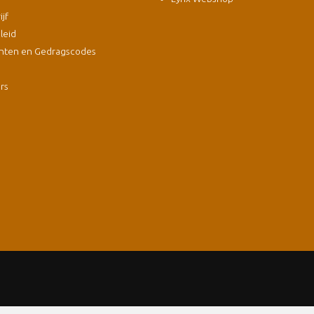
jf
leid
nten en Gedragscodes
s
ers