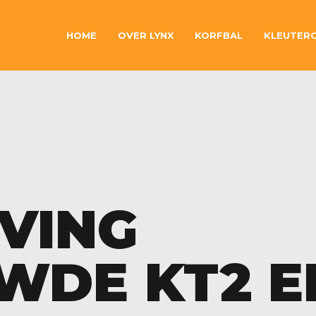
HOME
OVER LYNX
KORFBAL
KLEUTER
JVING
WDE KT2 E