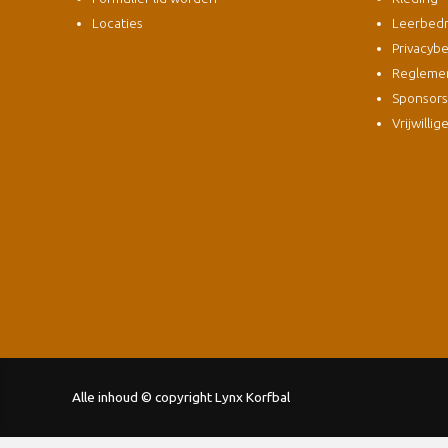
Locaties
Leerbedri
Privacybe
Regleme
Sponsor
Vrijwillig
Alle inhoud © copyright Lynx Korfbal