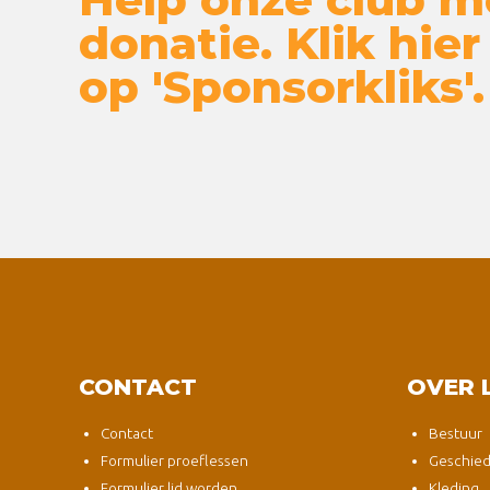
donatie. Klik hier
op 'Sponsorkliks'.
CONTACT
OVER 
Contact
Bestuur
Formulier proeflessen
Geschied
Formulier lid worden
Kleding