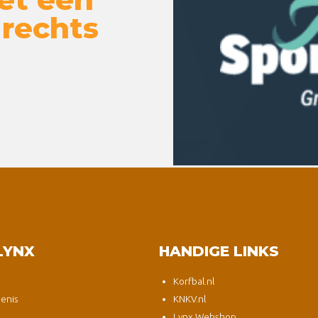
 rechts
LYNX
HANDIGE LINKS
Korfbal.nl
enis
KNKV.nl
Lynx Webshop