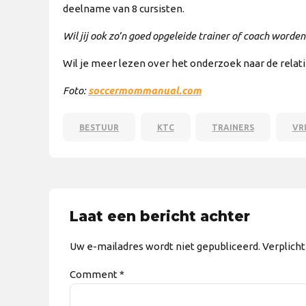
deelname van 8 cursisten.
Wil jij ook zo’n goed opgeleide trainer of coach worden
Wil je meer lezen over het onderzoek naar de relatie
Foto:
soccermommanual.com
BESTUUR
KTC
TRAINERS
VR
Laat een bericht achter
Uw e-mailadres wordt niet gepubliceerd. Verplich
Comment
*