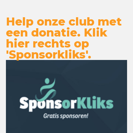
Help onze club met
een donatie. Klik
hier rechts op
'Sponsorkliks'.