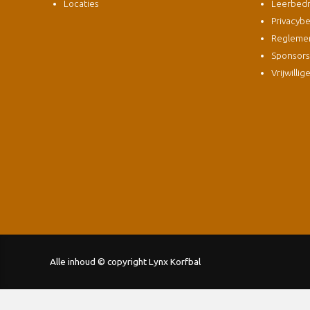
Locaties
Leerbedri
Privacybe
Regleme
Sponsor
Vrijwillig
Alle inhoud © copyright Lynx Korfbal