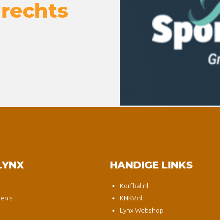
 rechts
LYNX
HANDIGE LINKS
Korfbal.nl
enis
KNKV.nl
Lynx Webshop