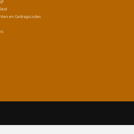
jf
leid
nten en Gedragscodes
s
ers