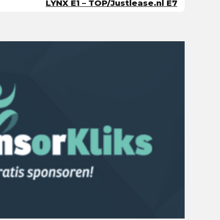
LYNX E1 – TOP/Justlease.nl E7