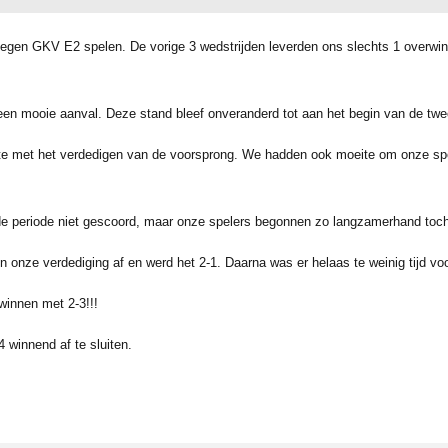
tegen GKV E2 spelen. De vorige 3 wedstrijden leverden ons slechts 1 overwinn
en mooie aanval. Deze stand bleef onveranderd tot aan het begin van de twe
 met het verdedigen van de voorsprong. We hadden ook moeite om onze speler
e periode niet gescoord, maar onze spelers begonnen zo langzamerhand toch
n onze verdediging af en werd het 2-1. Daarna was er helaas te weinig tijd v
winnen met 2-3!!!
winnend af te sluiten.