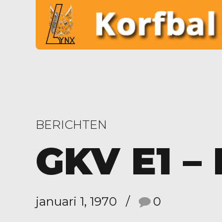
BERICHTEN
GKV E1 –
januari 1, 1970
0