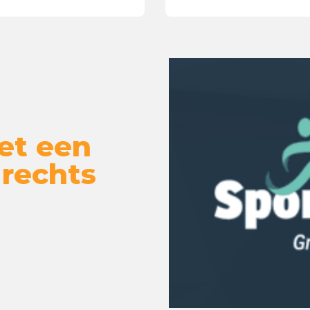
et een
 rechts