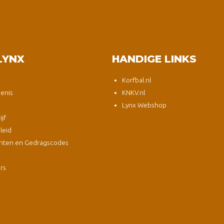
LYNX
HANDIGE LINKS
Korfbal.nl
enis
KNKV.nl
Lynx Webshop
jf
leid
nten en Gedragscodes
s
ers