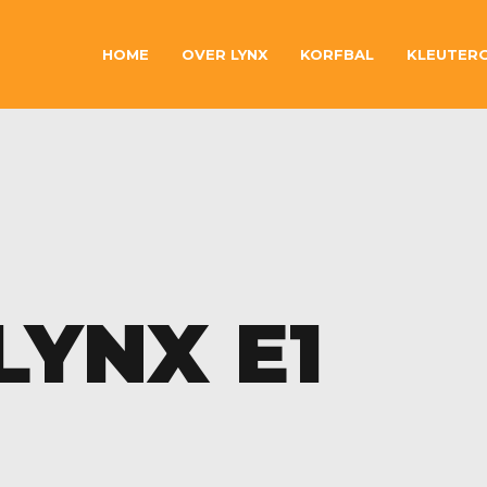
HOME
OVER LYNX
KORFBAL
KLEUTER
 LYNX E1