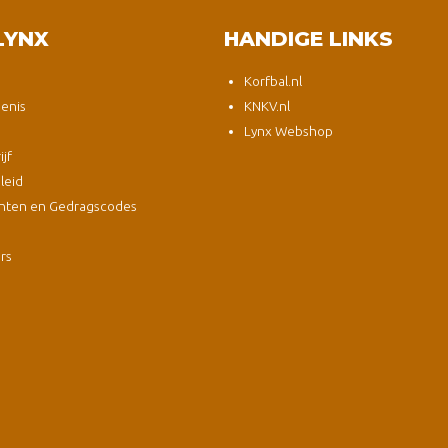
LYNX
HANDIGE LINKS
Korfbal.nl
enis
KNKV.nl
Lynx Webshop
jf
leid
nten en Gedragscodes
s
ers