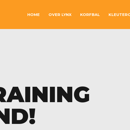
HOME
OVER LYNX
KORFBAL
KLEUTER
RAINING
ND!