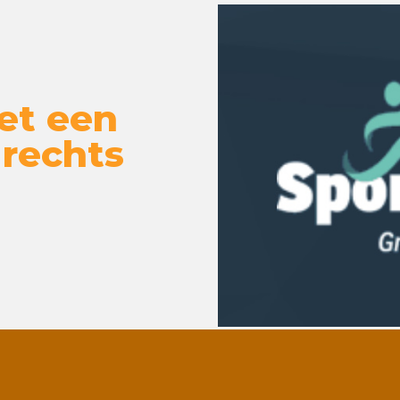
et een
 rechts