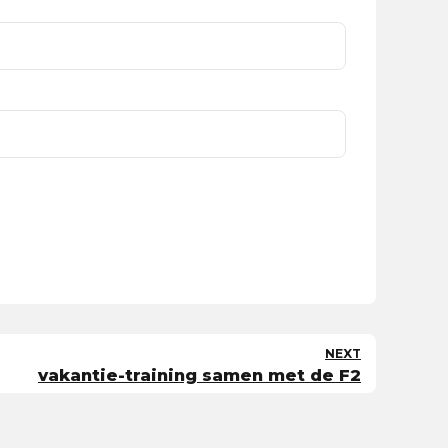
NEXT
vakantie-training samen met de F2