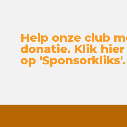
Help onze club m
donatie. Klik hier
op 'Sponsorkliks'.