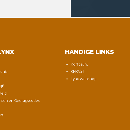
LYNX
HANDIGE LINKS
Korfbal.nl
enis
KNKV.nl
Lynx Webshop
jf
leid
nten en Gedragscodes
s
ers