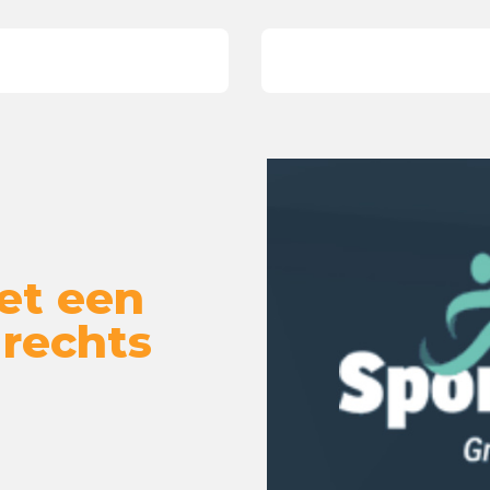
et een
 rechts