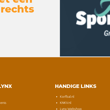
 rechts
LYNX
HANDIGE LINKS
Korfbal.nl
enis
KNKV.nl
Lynx Webshop