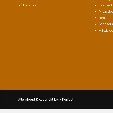
Locaties
Leerbedri
Privacybe
Regleme
Sponsor
Vrijwillig
Alle inhoud © copyright Lynx Korfbal