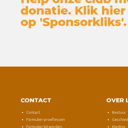
donatie. Klik hier
op 'Sponsorkliks'.
CONTACT
OVER 
Contact
Bestuur
Formulier proeflessen
Geschied
Formulier lid worden
Kleding