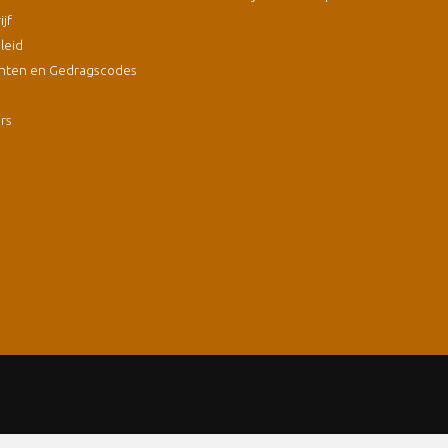
jf
leid
nten en Gedragscodes
s
ers