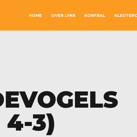
HOME
OVER LYNX
KORFBAL
KLEUTER
IDEVOGELS
 4-3)