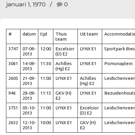
januari 1, 1970
0
#
datum
tijd
Thuis 
Uit team
Accommodati
team
3747
07-09-
12:00
Excelsior 
LYNX E1
Sportpark Bies
2013
(D) E2
3061
14-09-
11:30
Achilles 
LYNX E1
Pomonaplein
2013
(Hg) E2
2605
21-09-
11:00
LYNX E1
Achilles 
Leidschenvee
2013
(Hg) E2
946
28-09-
11:15
GKV (H) 
LYNX E1
Bezuidenhout
2013
E2
3751
05-10-
11:00
LYNX E1
Excelsior 
Leidschenvee
2013
(D) E2
2632
12-10-
10:00
LYNX E1
GKV (H) 
Leidschenvee
2013
E2