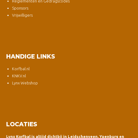
Reglementen en Gedragscodes
Sponsors
Vrijwilligers
HANDIGE LINKS
Korfbal.nl
KNKV.nl
Lynx Webshop
LOCATIES
Lynx Korfbal is altijd dichtbij in Leidschenveen, Ypenburg en