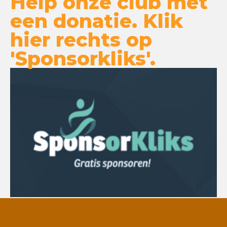
Help onze club met
een donatie. Klik
hier rechts op
'Sponsorkliks'.