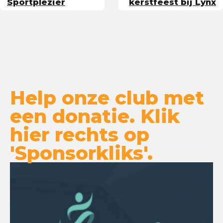
Sportplezier
kerstfeest bij Lynx
Help onze club met
een donatie. Klik
hier rechts op
'Sponsorkliks'.