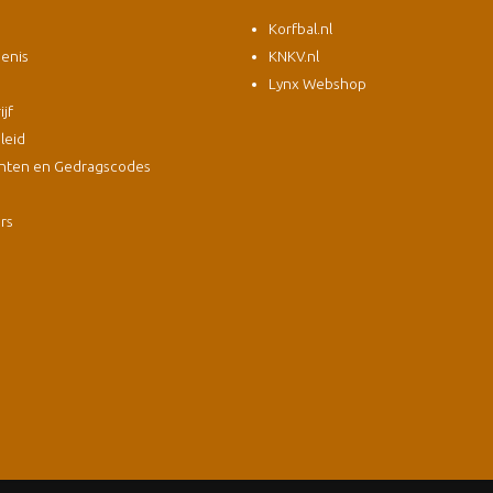
Korfbal.nl
enis
KNKV.nl
Lynx Webshop
jf
leid
nten en Gedragscodes
s
ers