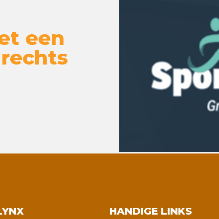
et een
 rechts
LYNX
HANDIGE LINKS