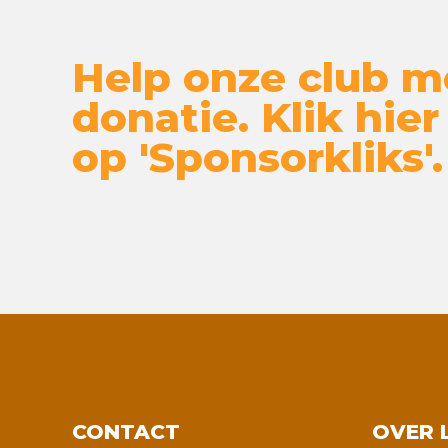
Help onze club m
donatie. Klik hier
op 'Sponsorkliks'.
CONTACT
OVER 