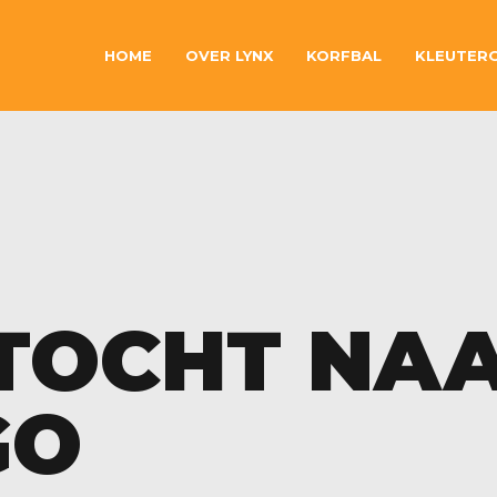
HOME
OVER LYNX
KORFBAL
KLEUTER
TOCHT NA
GO