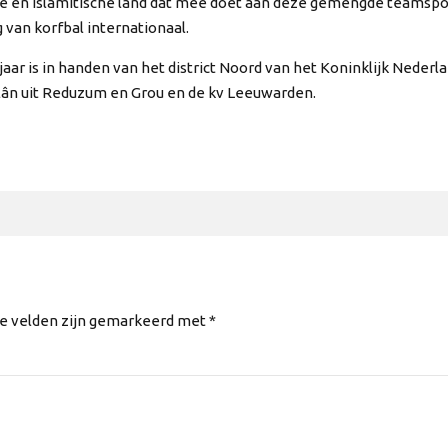
se en islamitische land dat mee doet aan deze gemengde teamspo
van korfbal internationaal.
 jaar is in handen van het district Noord van het Koninklijk Neder
lân uit Reduzum en Grou en de kv Leeuwarden.
te velden zijn gemarkeerd met *