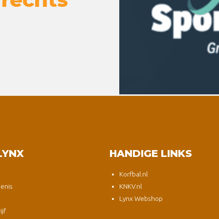
LYNX
HANDIGE LINKS
Korfbal.nl
enis
KNKV.nl
Lynx Webshop
jf