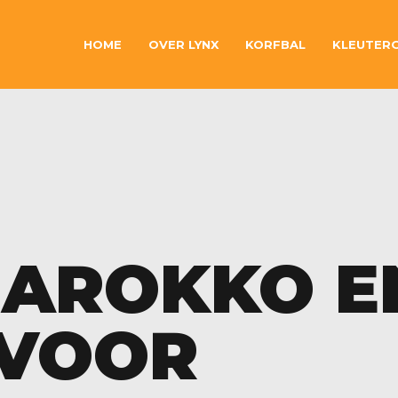
HOME
OVER LYNX
KORFBAL
KLEUTER
MAROKKO E
 VOOR