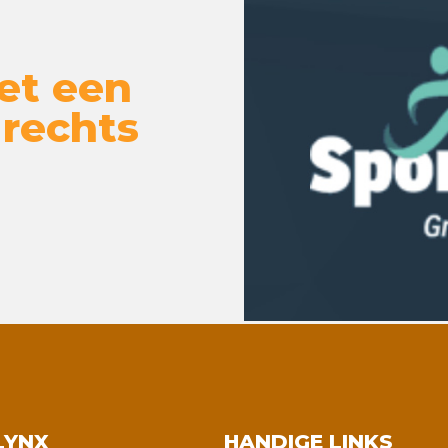
et een
 rechts
LYNX
HANDIGE LINKS