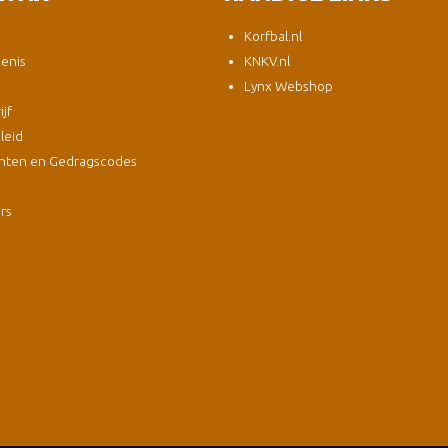
Korfbal.nl
enis
KNKV.nl
Lynx Webshop
jf
leid
nten en Gedragscodes
s
ers