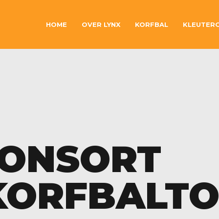
HOME
OVER LYNX
KORFBAL
KLEUTER
PONSORT
KORFBALTO