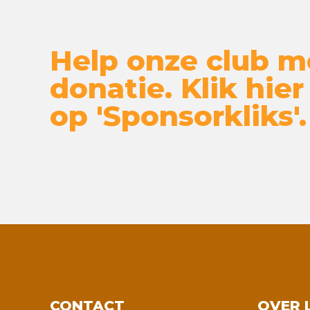
Help onze club m
donatie. Klik hier
op 'Sponsorkliks'.
CONTACT
OVER 