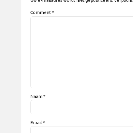
Uw e-mailadres wordt niet gepubliceerd. Verplich
Comment
*
Naam *
Email *