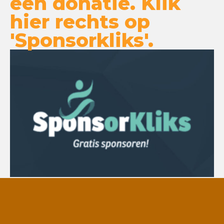
een donatie. Klik
hier rechts op
'Sponsorkliks'.