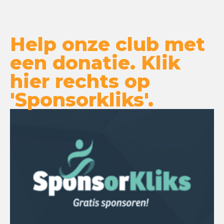
Help onze club met
een donatie. Klik
hier rechts op
'Sponsorkliks'.