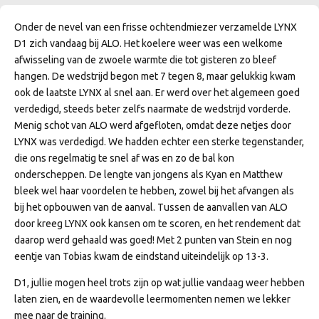
Onder de nevel van een frisse ochtendmiezer verzamelde LYNX
D1 zich vandaag bij ALO. Het koelere weer was een welkome
afwisseling van de zwoele warmte die tot gisteren zo bleef
hangen. De wedstrijd begon met 7 tegen 8, maar gelukkig kwam
ook de laatste LYNX al snel aan. Er werd over het algemeen goed
verdedigd, steeds beter zelfs naarmate de wedstrijd vorderde.
Menig schot van ALO werd afgefloten, omdat deze netjes door
LYNX was verdedigd. We hadden echter een sterke tegenstander,
die ons regelmatig te snel af was en zo de bal kon
onderscheppen. De lengte van jongens als Kyan en Matthew
bleek wel haar voordelen te hebben, zowel bij het afvangen als
bij het opbouwen van de aanval. Tussen de aanvallen van ALO
door kreeg LYNX ook kansen om te scoren, en het rendement dat
daarop werd gehaald was goed! Met 2 punten van Stein en nog
eentje van Tobias kwam de eindstand uiteindelijk op 13-3.
D1, jullie mogen heel trots zijn op wat jullie vandaag weer hebben
laten zien, en de waardevolle leermomenten nemen we lekker
mee naar de training.