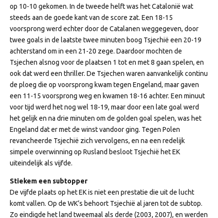
op 10-10 gekomen. In de tweede helft was het Catalonië wat
steeds aan de goede kant van de score zat. Een 18-15
voorsprong werd echter door de Catalanen weggegeven, door
twee goals in de laatste twee minuten boog Tsjechië een 20-19
achterstand om in een 21-20 zege. Daardoor mochten de
Tsjechen alsnog voor de plaatsen 1 tot en met 8 gaan spelen, en
ook dat werd een thriller. De Tsjechen waren aanvankelijk continu
de ploeg die op voorsprong kwam tegen Engeland, maar gaven
een 11-15 voorsprong weg en kwamen 18-16 achter. Een minuut
voor tijd werd het nog wel 18-19, maar door een late goal werd
het gelijk en na drie minuten om de golden goal spelen, was het
Engeland dat er met de winst vandoor ging. Tegen Polen
revancheerde Tsjechië zich vervolgens, en na een redelijk
simpele overwinning op Rusland besloot Tsjechië het EK
uiteindelijk als vijfde.
Stiekem een subtopper
De vijfde plaats op het EK is niet een prestatie die uit de lucht
komt vallen. Op de WK’s behoort Tsjechië al jaren tot de subtop.
Zo eindigde het land tweemaal als derde (2003, 2007), en werden