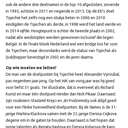
ook de andere drie deelnames in de top-10 afgesloten; zevende
in 1995, achtste in 2011 en negende in 2015. Op de EK’s doet
Tsjechië het zelfs nog een stukje beter. In 2006 en 2010
eindigden de Tsjechen als derde, in 1998 werd het land vierde en
in 2014 vijfde. Hoogtepunt is echter de tweede plaats in 2002,
nadat alle wedstrijden werden gewonnen inclusief die tegen
België. In de finale bleek Nederland wel een bridge too far voor
de Tsjechen, maar desondanks werd de status van Tsjechië als
(sub)topper bevestigd in 2002 en de jaren daarna.
Op wie moeten we letten?
De man van de doelpunten bij Tsjechië heet Alexander Vyroubal,
pas negentien jaar jong. Op het WK van vorig jaar was hij goed
voor liefst 31 goals. Ter illustratie, dat is evenveel als Richard
Kunst en maar één doelpunt minder dan Nick Pikaar. Daarnaast
zijn routiniers Vlastimil Krejci en Jiri Podzemsky ook altijd goed
voor een flinke hoeveelheid doelpunten. Bij de dames is de 31-
jarige Martina Klackova samen met de 22-jarige Denisa Cejkova
degene om in de gaten te houden. Daarnaast is het hopen dat
jonge talenten als Renata Havlova en Denisa Kolarova de kans