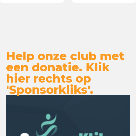
zaal
Help onze club met
een donatie. Klik
hier rechts op
'Sponsorkliks'.