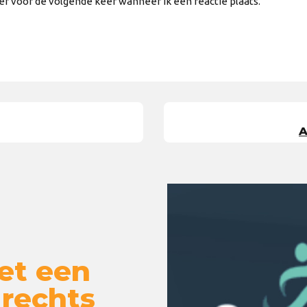
er voor de volgende keer wanneer ik een reactie plaats.
A
et een
 rechts