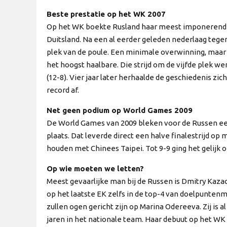
Beste prestatie op het WK 2007
Op het WK boekte Rusland haar meest imponerende r
Duitsland. Na een al eerder geleden nederlaag tegen
plek van de poule. Een minimale overwinning, maar
het hoogst haalbare. Die strijd om de vijfde plek 
(12-8). Vier jaar later herhaalde de geschiedenis z
record af.
Net geen podium op World Games 2009
De World Games van 2009 bleken voor de Russen een
plaats. Dat leverde direct een halve finalestrijd op 
houden met Chinees Taipei. Tot 9-9 ging het gelijk
Op wie moeten we letten?
Meest gevaarlijke man bij de Russen is Dmitry Kazac
op het laatste EK zelfs in de top-4 van doelpunte
zullen ogen gericht zijn op Marina Odereeva. Zij is a
jaren in het nationale team. Haar debuut op het WK