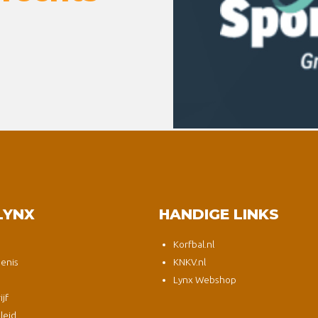
LYNX
HANDIGE LINKS
Korfbal.nl
enis
KNKV.nl
Lynx Webshop
jf
leid