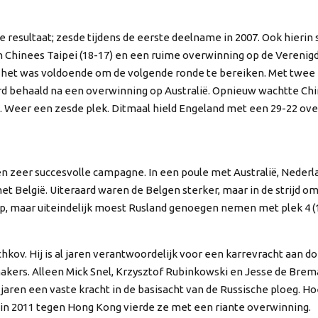
esultaat; zesde tijdens de eerste deelname in 2007. Ook hierin 
 Chinees Taipei (18-17) en een ruime overwinning op de Verenigde
 het was voldoende om de volgende ronde te bereiken. Met twee n
werd behaald na een overwinning op Australië. Opnieuw wachtte Ch
ich. Weer een zesde plek. Ditmaal hield Engeland met een 29-22 o
 zeer succesvolle campagne. In een poule met Australië, Nederl
met België. Uiteraard waren de Belgen sterker, maar in de strijd o
 op, maar uiteindelijk moest Rusland genoegen nemen met plek 4 (
hkov. Hij is al jaren verantwoordelijk voor een karrevracht aan do
nmakers. Alleen Mick Snel, Krzysztof Rubinkowski en Jesse de Br
l jaren een vaste kracht in de basisacht van de Russische ploeg. H
 in 2011 tegen Hong Kong vierde ze met een riante overwinning.