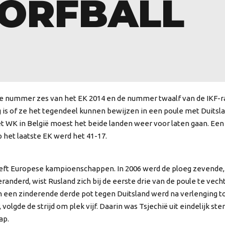
KORFBALL
 nummer zes van het EK 2014 en de nummer twaalf van de IKF-rank
ag is of ze het tegendeel kunnen bewijzen in een poule met Duitsla
t WK in België moest het beide landen weer voor laten gaan. Een 
p het laatste EK werd het 41-17.
ft Europese kampioenschappen. In 2006 werd de ploeg zevende, vi
veranderd, wist Rusland zich bij de eerste drie van de poule te ve
n een zinderende derde pot tegen Duitsland werd na verlenging t
olgde de strijd om plek vijf. Daarin was Tsjechië uit eindelijk ste
ap.