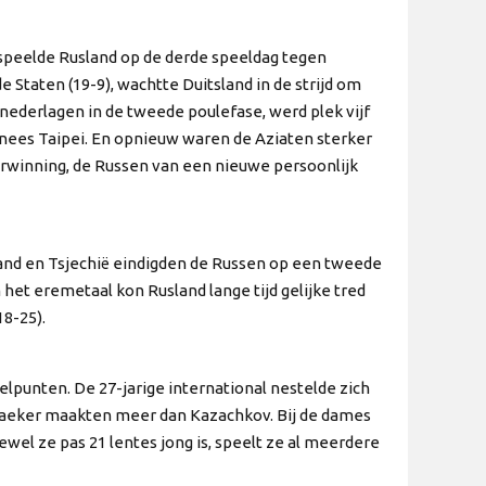
speelde Rusland op de derde speeldag tegen
 Staten (19-9), wachtte Duitsland in de strijd om
ederlagen in de tweede poulefase, werd plek vijf
inees Taipei. En opnieuw waren de Aziaten sterker
verwinning, de Russen van een nieuwe persoonlijk
and en Tsjechië eindigden de Russen op een tweede
m het eremetaal kon Rusland lange tijd gelijke tred
18-25).
elpunten. De 27-jarige international nestelde zich
emaeker maakten meer dan Kazachkov. Bij de dames
oewel ze pas 21 lentes jong is, speelt ze al meerdere