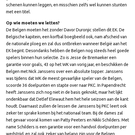
schenen kunnen leggen, en misschien zelfs wel kunnen stunten
met een titel.
Op wie moeten we letten?
De Belgen moeten het zonder Davor Duronjic stellen dit EK. De
Belgische kapitein, een korfbal boegbeeld ook, nam afscheid van
de nationale ploeg en zal dus ontbreken wanneer België aan het
EK begint. Desondanks hebben de Belgen nog steeds heel goede
spelers binnen hun selectie. Zo is Jesse de Bremaeker een
garantie voor goals, 43 op het WK van vorig jaar, en beschikken de
Belgen met Nick Janssens over een absolute topper. Janssens
was tijdens dat WK de meest gevaarlijke speler van de Belgen,
scoorde 36 doelpunten en stapte over naar PKC. In Papendrecht
heeft Janssens zich nog niet in de basis geknokt, maar het lijkt
ondenkbaar dat Detlef Elewaut hem het hele seizoen aan de kant
houdt. Daarnaast zullen de lessen die Janssens bij PKC leert ook
zeker ter sprake komen bij het nationaal team. Bij de dames zal
het gevaar vooral komen van Patty Peeters en Nikki Schilders. Met
name Schilders is een garantie voor een handvol doelpunten per
wedstrijd, en zal ook zeker van belang zijn voor de Belgen