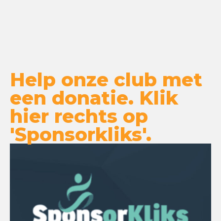
Help onze club met
een donatie. Klik
hier rechts op
'Sponsorkliks'.