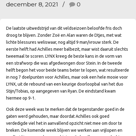
december 8, 2021
0
De laatste uitwedstrijd van dit veldseizoen beloofde fris doch
droog te blijven. Zonder Zoë en Alan waren de Dtjes, met wat
lichte blessures weliswaar, nog altijd 9 man/vrouw sterk. De
eerste helft had Achilles meer balbezit, maar wist daaruit slechts
tweemaal te scoren. LYNX kreeg de beste kans in de vorm van
een strafworp die was afgedwongen door Stein. In de tweede
helft begon het voor beide teams beter te lopen, wat resulteerde
in nog 7 doelpunten voor Achilles, maar ook een hele mooie voor
LYNX, uit de rebound van een keurige doorloopbal van het duo
Stijn/Tobias, op aangegeven van Ryan. De eindstand kwam
hiermee op 9-1.
Ook deze week was te merken dat de tegenstander goed in de
gaten werd gehouden, maar doordat Achilles ook goed
verdedigde viel het in aanvallend opzicht niet mee om door te
breken. De komende week blijven we werken aan vrijlopen en