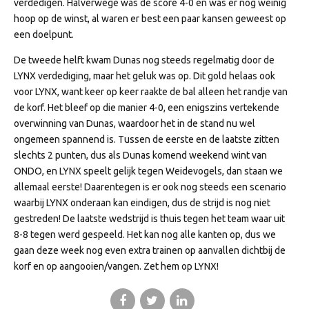
verdedigen. Halverwege was de score 4-0 en was er nog weinig
hoop op de winst, al waren er best een paar kansen geweest op
een doelpunt.
De tweede helft kwam Dunas nog steeds regelmatig door de
LYNX verdediging, maar het geluk was op. Dit gold helaas ook
voor LYNX, want keer op keer raakte de bal alleen het randje van
de korf. Het bleef op die manier 4-0, een enigszins vertekende
overwinning van Dunas, waardoor het in de stand nu wel
ongemeen spannend is. Tussen de eerste en de laatste zitten
slechts 2 punten, dus als Dunas komend weekend wint van
ONDO, en LYNX speelt gelijk tegen Weidevogels, dan staan we
allemaal eerste! Daarentegen is er ook nog steeds een scenario
waarbij LYNX onderaan kan eindigen, dus de strijd is nog niet
gestreden! De laatste wedstrijd is thuis tegen het team waar uit
8-8 tegen werd gespeeld. Het kan nog alle kanten op, dus we
gaan deze week nog even extra trainen op aanvallen dichtbij de
korf en op aangooien/vangen. Zet hem op LYNX!