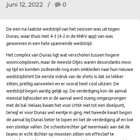
juni 12, 2022
0
De een-na-laatste wedstrijd van het seizoen was uit tegen
Dunas, waar thuis met 4-3 (4-2 in de KNKV app) van was
gewonnen in een hele spannende wedstrijd.
Het complex van Dunas ligt wat verscholen tussen hogere
wooncomplexen, maar de meeste Dtjes waren desondanks mooi
op tijd en konden zodoende nog even omkleden naar hun nieuwe
wedstrijdshirt! De eerste indruk van de shirts is dat ze lekker
zitten, prettig aanvoelen en er vooral heel cool uitzien. De
wedstrijd begon aardig gelijk op. De verdediging kon de aanval
meestal bijhouden en in de aanval werd zuinig omgesprongen
met de bal. Helaas kwam het voor LYNX niet tot een doelpunt,
terwijl er voor Dunas wel eentje in ging. Het tweede kwart begon
de aanval bij Dunas beter te lopen en liet de verdediging af en toe
een steekje vallen. De scheidsrechter gaf meermaals aan dat de
teams er echt dichter op moesten zitten om effectief te