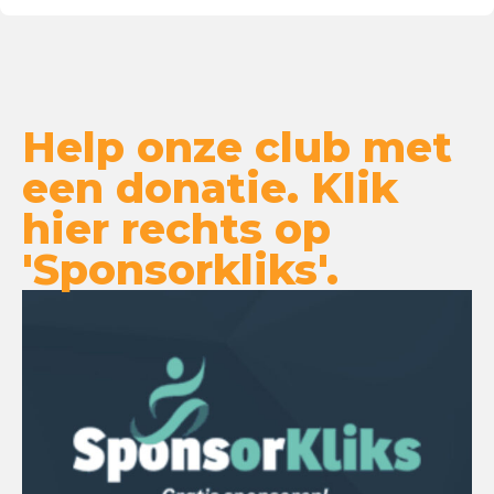
Help onze club met
een donatie. Klik
hier rechts op
'Sponsorkliks'.