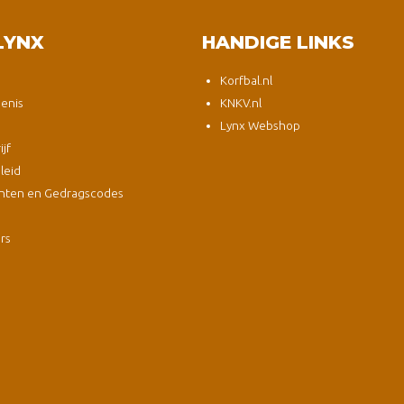
LYNX
HANDIGE LINKS
Korfbal.nl
enis
KNKV.nl
Lynx Webshop
jf
leid
nten en Gedragscodes
s
ers