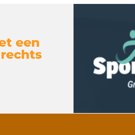
et een
 rechts