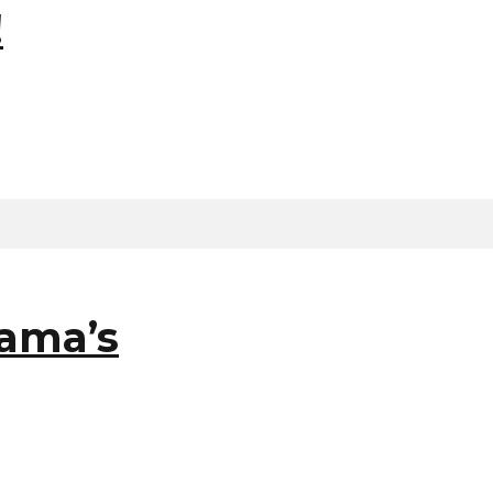
!
ama’s