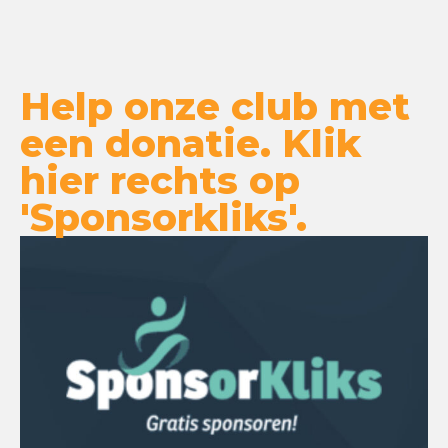
Help onze club met
een donatie. Klik
hier rechts op
'Sponsorkliks'.