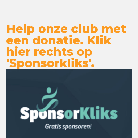
Help onze club met
een donatie. Klik
hier rechts op
'Sponsorkliks'.