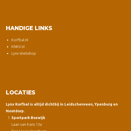
HANDIGE LINKS
Korfbal.nl
KNKV.nl
Lynx Webshop
LOCATIES
Lynx Korfbal is altijd dichtbij in Leidschenveen, Ypenburg en
Nootdorp.
Sportpark Boswijk
Laan van Kans 13a
Den Haag-Ypenburg