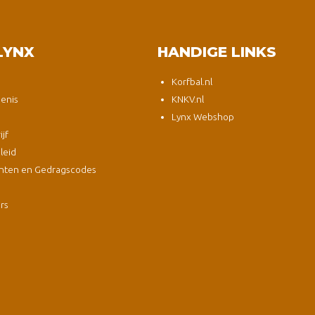
LYNX
HANDIGE LINKS
Korfbal.nl
enis
KNKV.nl
Lynx Webshop
jf
leid
nten en Gedragscodes
s
ers