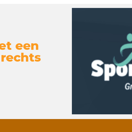
et een
 rechts