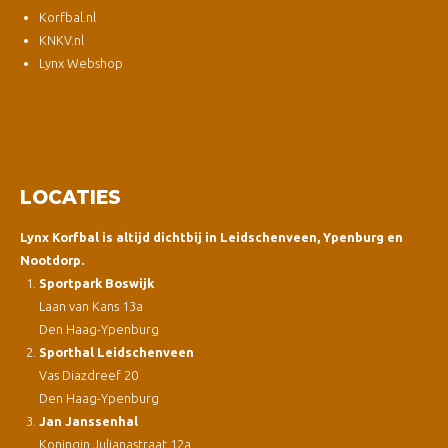
Korfbal.nl
KNKV.nl
Lynx Webshop
LOCATIES
Lynx Korfbal is altijd dichtbij in Leidschenveen, Ypenburg en
Nootdorp.
Sportpark Boswijk
Laan van Kans 13a
Den Haag-Ypenburg
Sporthal Leidschenveen
Vas Diazdreef 20
Den Haag-Ypenburg
Jan Janssenhal
Koningin Julianastraat 12a