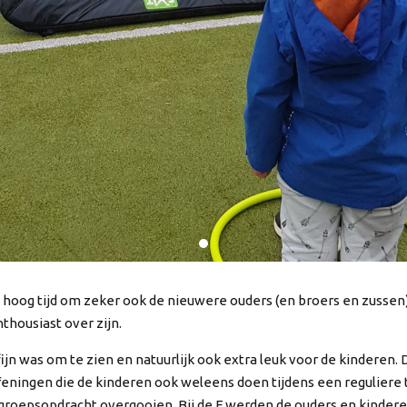
t hoog tijd om zeker ook de nieuwere ouders (en broers en zussen)
thousiast over zijn.
jn was om te zien en natuurlijk ook extra leuk voor de kinderen. 
eningen die de kinderen ook weleens doen tijdens een reguliere t
roepsopdracht overgooien. Bij de F werden de ouders en kinderen