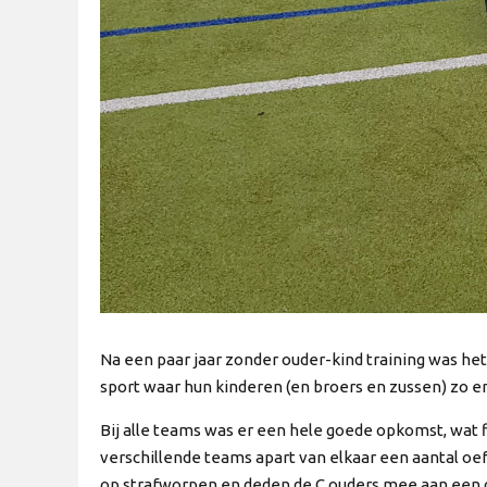
Na een paar jaar zonder ouder-kind training was he
sport waar hun kinderen (en broers en zussen) zo en
Bij alle teams was er een hele goede opkomst, wat fi
verschillende teams apart van elkaar een aantal oef
op strafworpen en deden de C ouders mee aan een g