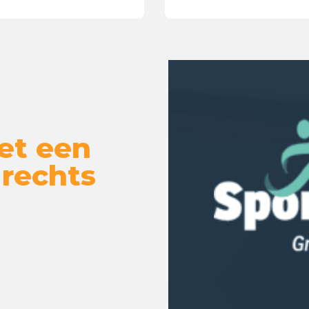
et een
 rechts