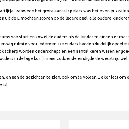
rtijtje. Vanwege het grote aantal spelers was het even puzzelen 
eren uit de E mochten scoren op de lagere paal, alle oudere kind
ams van start en zowel de ouders als de kinderen gingen er mete
genoeg ruimte voor iedereen. De ouders hadden duidelijk opgelet 
ook scherp worden onderschept en een aantal keren waren er goe
uders in de lage korf), maar zodoende eindigde de wedstrijd wel i
en, en aan de gezichten te zien, ook om te volgen. Zeker iets om 
ers!