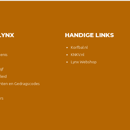
LYNX
HANDIGE LINKS
Korfbal.nl
enis
KNKV.nl
Lynx Webshop
jf
leid
nten en Gedragscodes
s
ers