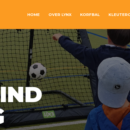
HOME
OVER LYNX
KORFBAL
KLEUTER
IND
G