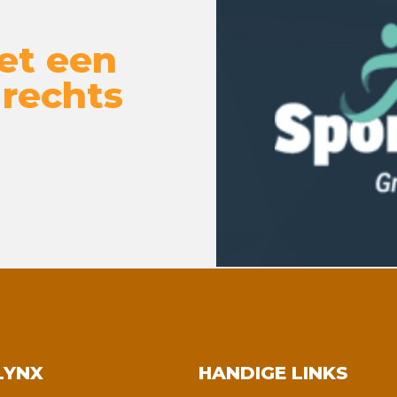
et een
 rechts
LYNX
HANDIGE LINKS