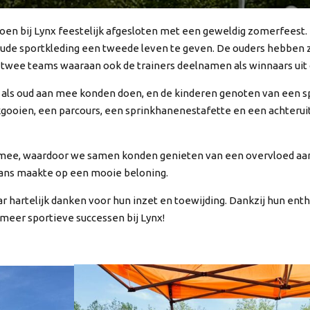
zoen bij Lynx feestelijk afgesloten met een geweldig zomerfeest
oude sportkleding een tweede leven te geven. De ouders hebben z
e twee teams waaraan ook de trainers deelnamen als winnaars ui
g als oud aan mee konden doen, en de kinderen genoten van een 
ikgooien, een parcours, een sprinkhanenestafette en een achteru
s mee, waardoor we samen konden genieten van een overvloed aan
 kans maakte op een mooie beloning.
jaar hartelijk danken voor hun inzet en toewijding. Dankzij hun 
 meer sportieve successen bij Lynx!