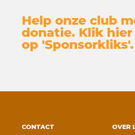
Help onze club m
donatie. Klik hier
op 'Sponsorkliks'.
CONTACT
OVER 