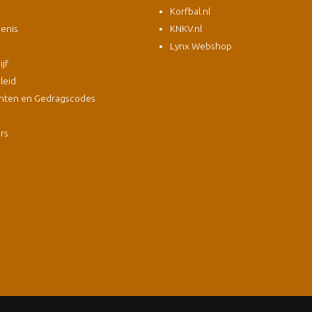
Korfbal.nl
enis
KNKV.nl
Lynx Webshop
jf
leid
nten en Gedragscodes
s
ers